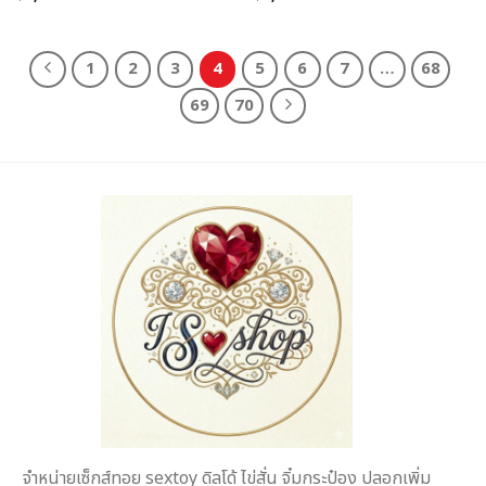
1
2
3
4
5
6
7
…
68
69
70
จำหน่ายเซ็กส์ทอย sextoy ดิลโด้ ไข่สั่น จิ๋มกระป๋อง ปลอกเพิ่ม