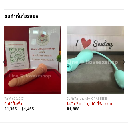
สินค้าที่เกี่ยวข้อง
ดิลโด้ (DILDO)
สินค้าที่สามารถส่ง GRABBIKE
ดิลโด้ปั้มพื้น
ไข่สั่น 2 in 1 ดูดได้ ยี่ห้อ xxoo
Price
฿
1,355
–
฿
1,455
฿
1,888
range:
฿1,355
through
฿1,455