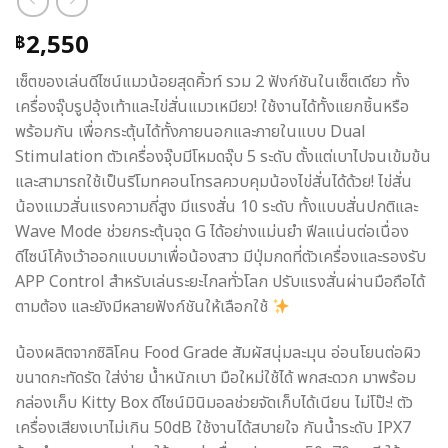
2,550
฿
เซ็ตของเล่นดีไซน์แมวน้อยสุดคิ้วท์ รวม 2 ฟังก์ชันในเซ็ตเดียว ทั้ง
เครื่องจุ๊บรูปอุ้งเท้าและไข่สั่นแมวเหมียว! ใช้งานได้ทั้งแยกชิ้นหรือ
พร้อมกัน เพื่อกระตุ้นได้ทั้งภายนอกและภายในแบบ Dual
Stimulation ตัวเครื่องจุ๊บมีโหมดจุ๊บ 5 ระดับ ตั้งแต่เบาไปจนเข้มข้น
และสามารถใช้เป็นรีโมทคอนโทรลควบคุมน้องไข่สั่นได้ด้วย! ไข่สั่น
น้องแมวสั่นแรงความถี่สูง มีแรงสั่น 10 ระดับ ทั้งแบบสั่นปกติและ
Wave Mode ช่วยกระตุ้นจุด G ได้อย่างแม่นยำ ฟีลแน่นต่อเนื่อง
ดีไซน์โค้งเว้าออกแบบมาเพื่อน้องสาว มีปุ่มกดที่ตัวเครื่องและรองรับ
APP Control สำหรับเล่นระยะไกลทั่วโลก ปรับแรงสั่นผ่านมือถือได้
ตามต้อง และยังมีหลายฟังก์ชันให้เลือกใช้
น้องผลิตจากซิลิโคน Food Grade สัมผัสนุ่มละมุน อ่อนโยนต่อผิว
ขนาดกะทัดรัด ใส่ง่าย น้ำหนักเบา มือใหม่ใช้ได้ พกสะดวก มาพร้อม
กล่องเก็บ Kitty Box ดีไซน์มินิมอลช่วยจัดเก็บได้เนียน ไม่โป๊ะ! ตัว
เครื่องเสียงเบาไม่เกิน 50dB ใช้งานได้สบายใจ กันน้ำระดับ IPX7