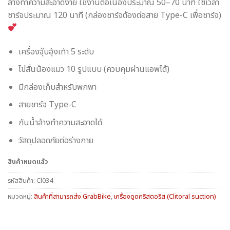
ล้างทำความสะอาดง่าย ใช้งานต่อเนื่องประมาณ 50–70 นาที ใช้เวลา
ชาร์จประมาณ 120 นาที (กล่องชาร์จต้องต่อสาย Type-C เพื่อชาร์จ)
เครื่องจุ๊บอุ้งเท้า 5 ระดับ
ไข่สั่นน้องแมว 10 รูปแบบ (ควบคุมผ่านแอพได้)
มีกล่องเก็บสำหรับพกพา
สายชาร์จ Type-C
กันน้ำล้างทำความสะอาดได้
วัสดุปลอดภัยต่อร่างกาย
สินค้าหมดแล้ว
รหัสสินค้า:
Cl034
หมวดหมู่:
สินค้าที่สามารถส่ง GrabBike
,
เครื่องดูดคริสตอริส (Clitoral suction)