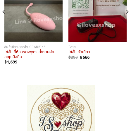
สินค้าที่สามารถส่ง GRABBIKE
มีสาย
ไข่สั่น ยี่ห้อ wowyes สั่งงานผ่าน
ไข่สั่น หัวเดียว
app มือถือ
Original
Current
฿
890
฿
666
price
price
฿
1,699
was:
is:
฿890.
฿666.