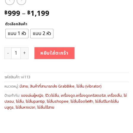
Price
999
–
1,199
฿
฿
range:
ตัวเลือกสินค้า
฿999
through
แบบ 1 หัว
แบบ 2 หัว
฿1,199
จำนวน ไข่สั่น ชิ้น
หยิบใส่ตะกร้า
รหัสสินค้า:
vi113
หมวดหมู่:
มีสาย
,
สินค้าที่สามารถส่ง GrabBike
,
ไข่สั่น (vibrator)
ป้ายกำกับ:
ของเล่นผู้หญิง
,
รีวิวไข่สั่น
,
เครื่องดูด.เครื่องดูดคริสตอริส
,
เครื่องสั่น
,
ไข่
ปลอม
,
ไข่สั่น
,
ไข่สั่นpantip
,
ไข่สั่นshopee
,
ไข่สั่นช็อตไฟฟ้า
,
ไข่สั่นรีโมทไข่สั่น
บลูทูธ
,
ไข่สั่นหางปลา
,
ไข่สั่นไร้สาย