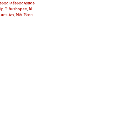
ื่องดูด.เครื่องดูดคริสตอ
tip
,
ไข่สั่นshopee
,
ไข่
สั่นหางปลา
,
ไข่สั่นไร้สาย