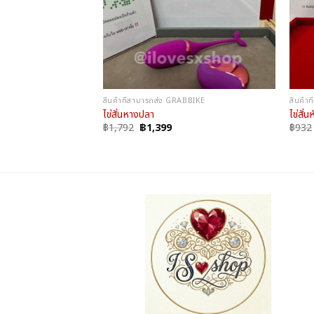
BBIKE
สินค้าที่สามารถส่ง GRABBIKE
สินค้า
ไข่สั่นหางปลา
ไข่สั่
Original
Current
฿
1,792
฿
1,399
฿
932
price
price
was:
is:
฿1,792.
฿1,399.