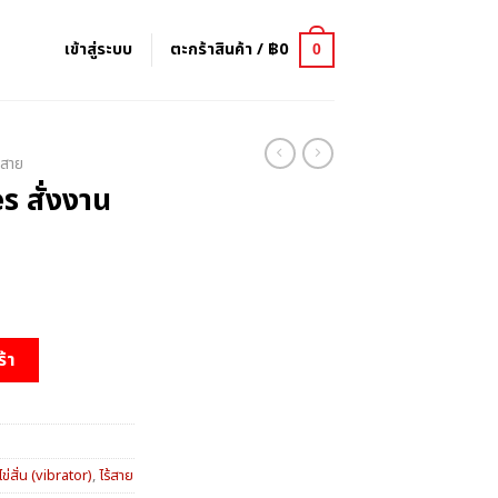
เข้าสู่ระบบ
ตะกร้าสินค้า /
฿
0
0
้สาย
es สั่งงาน
นผ่าน app มือถือ ชิ้น
ร้า
ไข่สั่น (vibrator)
,
ไร้สาย