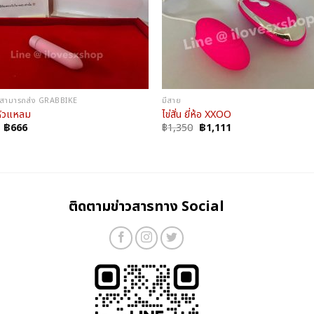
ที่สามารถส่ง GRABBIKE
มีสาย
นหัวแหลม
ไข่สั่น ยี่ห้อ XXOO
Original
Current
Original
Current
฿
666
฿
1,350
฿
1,111
price
price
price
price
was:
is:
was:
is:
฿932.
฿666.
฿1,350.
฿1,111.
ติดตามข่าวสารทาง Social