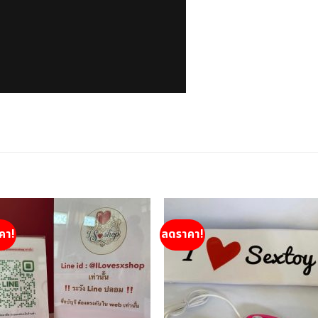
คา!
ลดราคา!