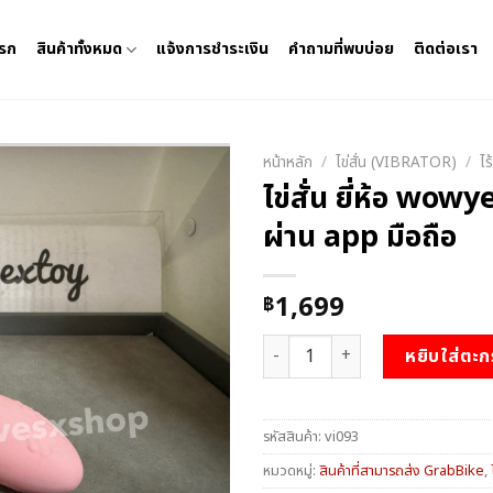
แรก
สินค้าทั้งหมด
แจ้งการชำระเงิน
คำถามที่พบบ่อย
ติดต่อเรา
หน้าหลัก
/
ไข่สั่น (VIBRATOR)
/
ไร
ไข่สั่น ยี่ห้อ wowy
ผ่าน app มือถือ
1,699
฿
จำนวน ไข่สั่น ยี่ห้อ wowyes สั่งงา
หยิบใส่ตะก
รหัสสินค้า:
vi093
หมวดหมู่:
สินค้าที่สามารถส่ง GrabBike
,