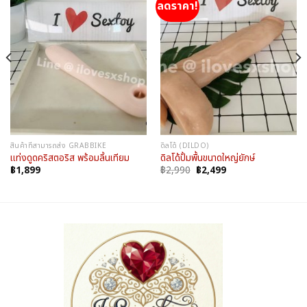
ลดราคา!
สินค้าที่สามารถส่ง GRABBIKE
ดิลโด้ (DILDO)
แท่งดูดคริสตอริส พร้อมลิ้นเทียม
ดิลโด้ปั้มพื้นขนาดใหญ่ยักษ์
Original
Current
฿
1,899
฿
2,990
฿
2,499
price
price
was:
is:
฿2,990.
฿2,499.