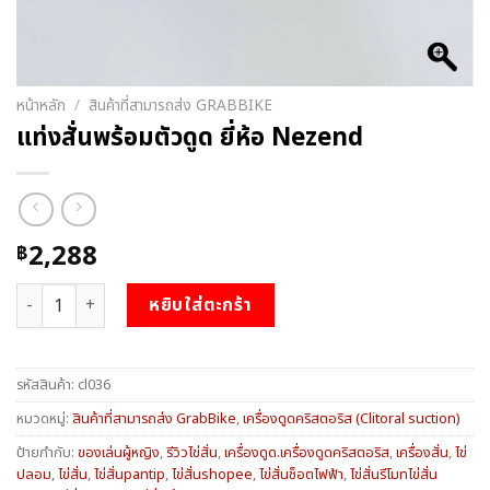
หน้าหลัก
/
สินค้าที่สามารถส่ง GRABBIKE
แท่งสั่นพร้อมตัวดูด ยี่ห้อ Nezend
2,288
฿
จำนวน แท่งสั่นพร้อมตัวดูด ยี่ห้อ Nezend ชิ้น
หยิบใส่ตะกร้า
รหัสสินค้า:
cl036
หมวดหมู่:
สินค้าที่สามารถส่ง GrabBike
,
เครื่องดูดคริสตอริส (Clitoral suction)
ป้ายกำกับ:
ของเล่นผู้หญิง
,
รีวิวไข่สั่น
,
เครื่องดูด.เครื่องดูดคริสตอริส
,
เครื่องสั่น
,
ไข่
ปลอม
,
ไข่สั่น
,
ไข่สั่นpantip
,
ไข่สั่นshopee
,
ไข่สั่นช็อตไฟฟ้า
,
ไข่สั่นรีโมทไข่สั่น