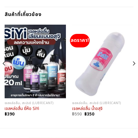
สินค้าที่เกี่ยวข้อง
ลดราคา!
เจลหล่อลื่น, สเปรย์ (LUBRICANT)
เจลหล่อลื่น, สเปรย์ (LUBRICANT)
เจลหล่อลื่น ยี่ห้อ SiYi
เจลหล่อลื่น น้ำอสุจิ
Original
Current
฿
390
฿
590
฿
350
price
price
was:
is:
฿590.
฿350.