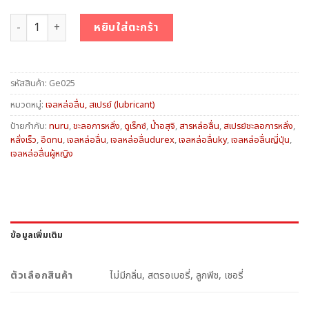
จำนวน เจลหล่อลื่นสำหรับผู้ชาย ชิ้น
หยิบใส่ตะกร้า
รหัสสินค้า:
Ge025
หมวดหมู่:
เจลหล่อลื่น, สเปรย์ (lubricant)
ป้ายกำกับ:
nuru
,
ชะลอการหลั่ง
,
ดูเร็กซ์
,
น้ำอสุจิ
,
สารหล่อลื่น
,
สเปรย์ชะลอการหลั่ง
,
หลั่งเร็ว
,
อึดทน
,
เจลหล่อลื่น
,
เจลหล่อลื่นdurex
,
เจลหล่อลื่นky
,
เจลหล่อลื่นญี่ปุ่น
,
เจลหล่อลื่นผู้หญิง
ข้อมูลเพิ่มเติม
ตัวเลือกสินค้า
ไม่มีกลิ่น, สตรอเบอรี่, ลูกพีช, เชอรี่