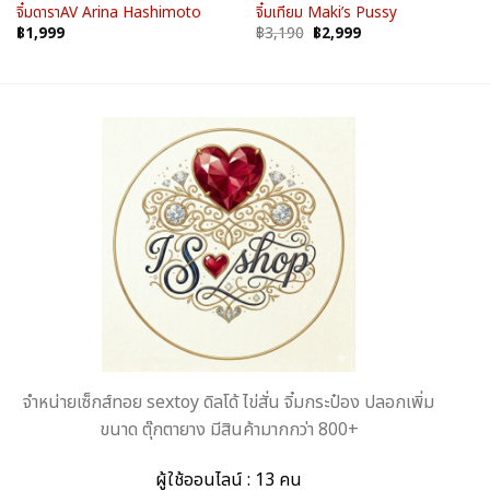
จิ๋มดาราAV Arina Hashimoto
จิ๋มเทียม Maki’s Pussy
Original
Current
฿
1,999
฿
3,190
฿
2,999
price
price
was:
is:
฿3,190.
฿2,999.
จำหน่ายเซ็กส์ทอย sextoy ดิลโด้ ไข่สั่น จิ๋มกระป๋อง ปลอกเพิ่ม
ขนาด ตุ๊กตายาง มีสินค้ามากกว่า 800+
ผู้ใช้ออนไลน์ : 13 คน