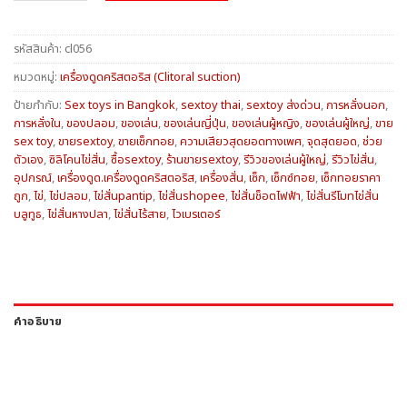
รหัสสินค้า:
cl056
หมวดหมู่:
เครื่องดูดคริสตอริส (Clitoral suction)
ป้ายกำกับ:
Sex toys in Bangkok
,
sextoy thai
,
sextoy ส่งด่วน
,
การหลั่งนอก
,
การหลั่งใน
,
ของปลอม
,
ของเล่น
,
ของเล่นญี่ปุ่น
,
ของเล่นผู้หญิง
,
ของเล่นผู้ใหญ่
,
ขาย
sex toy
,
ขายsextoy
,
ขายเซ็กทอย
,
ความเสียวสุดยอดทางเพศ
,
จุดสุดยอด
,
ช่วย
ตัวเอง
,
ซิลิโคนไข่สั่น
,
ซื้อsextoy
,
ร้านขายsextoy
,
รีวิวของเล่นผู้ใหญ่
,
รีวิวไข่สั่น
,
อุปกรณ์
,
เครื่องดูด.เครื่องดูดคริสตอริส
,
เครื่องสั่น
,
เซ็ก
,
เซ็กซ์ทอย
,
เซ็กทอยราคา
ถูก
,
ไข่
,
ไข่ปลอม
,
ไข่สั่นpantip
,
ไข่สั่นshopee
,
ไข่สั่นช็อตไฟฟ้า
,
ไข่สั่นรีโมทไข่สั่น
บลูทูธ
,
ไข่สั่นหางปลา
,
ไข่สั่นไร้สาย
,
ไวเบรเตอร์
คำอธิบาย