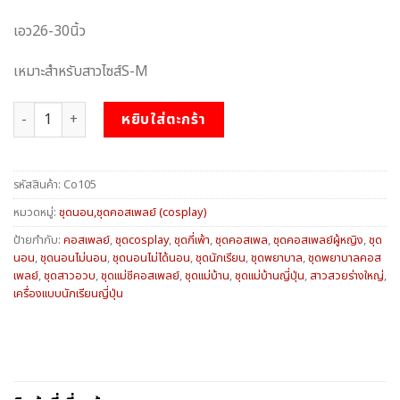
เอว26-30นิ้ว
เหมาะสำหรับสาวไซส์S-M
จำนวน ชุดกระต่ายน้อยบันนี่ ชิ้น
หยิบใส่ตะกร้า
รหัสสินค้า:
Co105
หมวดหมู่:
ชุดนอน,ชุดคอสเพลย์ (cosplay)
ป้ายกำกับ:
คอสเพลย์
,
ชุดcosplay
,
ชุดกี่เพ้า
,
ชุดคอสเพล
,
ชุดคอสเพลย์ผู้หญิง
,
ชุด
นอน
,
ชุดนอนไม่นอน
,
ชุดนอนไม่ได้นอน
,
ชุดนักเรียน
,
ชุดพยาบาล
,
ชุดพยาบาลคอส
เพลย์
,
ชุดสาวอวบ
,
ชุดแม่ชีคอสเพลย์
,
ชุดแม่บ้าน
,
ชุดแม่บ้านญี่ปุ่น
,
สาวสวยร่างใหญ่
,
เครื่องแบบนักเรียนญี่ปุ่น