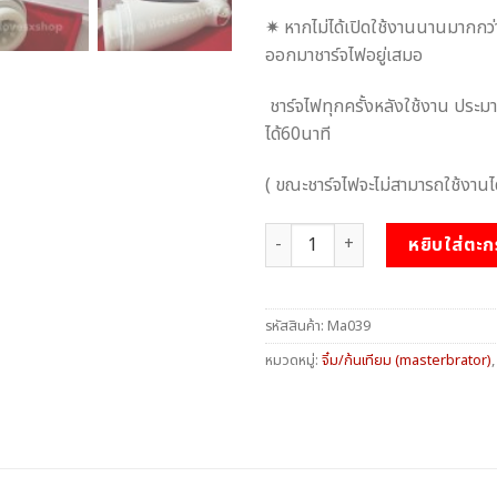
✷ หากไม่ได้เปิดใช้งานนานมากกว่
ออกมาชาร์จไฟอยู่เสมอ
ชาร์จไฟทุกครั้งหลังใช้งาน ประม
ได้60นาที
( ขณะชาร์จไฟจะไม่สามารถใช้งานได
จำนวน จิ๋มออโต้ 3 in 1 ชิ้น
หยิบใส่ตะก
รหัสสินค้า:
Ma039
หมวดหมู่:
จิ๋ม/ก้นเทียม (masterbrator)