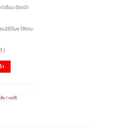
า1เดือน ต้องนำ
าณ2ชั่วโมง ใช้งาน
้ )
ร้า
,
สั่น / ออโต้