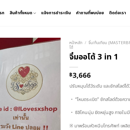
แรก
สินค้าทั้งหมด
แจ้งการชำระเงิน
คำถามที่พบบ่อย
ติดต่อเรา
หน้าหลัก
/
จิ๋ม/ก้นเทียม (MASTER
โต้
จิ๋มออโต้ 3 in 1
3,666
฿
ปรับหมุนได้3ระดับ และชักสไลด์ไ
・
“โหมดระเบิด” ชักสไลด์ด้วยความ
・
ซิลิโคนนุ่ม ยิดหยุ่นสูง ภายใน
※ มาพร้อมหัวหนีบโทรศัพท์ เพลิด