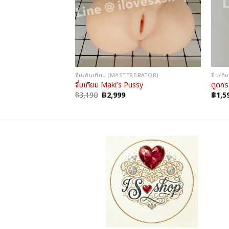
RBRATOR)
จิ๋ม/ก้นเทียม (MASTERBRATOR)
จิ๋ม/
จิ๋มเทียม Maki’s Pussy
ตูดกร
Original
Current
฿
3,190
฿
2,999
฿
1,5
price
price
was:
is:
฿3,190.
฿2,999.