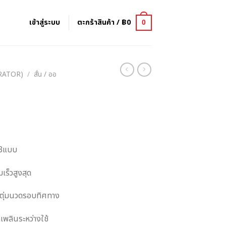
เข้าสู่ระบบ
ตะกร้าสินค้า /
฿
0
0
BRATOR)
/
สั่น / ออ
ด้3แบบ
เร็วสูงสุด
มีตุ่มนวดรอบทิศทาง
เพลินระหว่างใช้