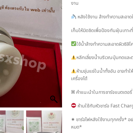
งาน
หลังใช้งาน ล้างทำความสะอาดใ
เก็บให้มิดชิดเพื่อป้องกันฝุ่นเกาะที่
ใช้น้ำล้างทำความสะอาดผิวซิลิโ
หลีกเลี่ยงน้ำบริเวณปุ่มกดและ
ห้ามจุ่มแช่ในน้ำทั้งอัน อาจทำให
เครื่องได้
※
คำแนะนำในการชาร์จแบตเตอรี
ห้ามใช้กับหัวชาร์จ Fast Char
✷ ชาร์จไฟหลังใช้งานทุกครั้ง* อย
หมด*