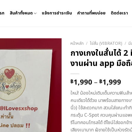
แรก
สินค้าทั้งหมด
แจ้งการชำระเงิน
คำถามที่พบบ่อย
ติดต่อเรา
หน้าหลัก
/
ไข่สั่น (VIBRATOR)
/
มี
กางเกงในสั่นได้ 2 i
งานผ่าน app มือถื
Pri
1,990
–
1,999
฿
฿
ra
ใหม่! น้องใหม่เติมเต็มความฟินสำหร
฿1
คนเดียวได้ด้วย มาพร้อมสายกางเก
th
นิ้ว) ใช้สะดวกมาก สวมใส่ขณะทำกิ
฿1
กระตุ้น C-Spot ควบคุมผ่านแอพ
รีโมทคอนโทรลได้ ดีไซน์ใส่ออกข้
เสียงเบามาก ผู้ชายใช้เป็นห่วงรัดน