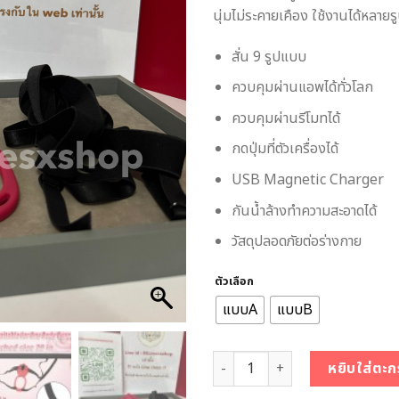
นุ่มไม่ระคายเคือง ใช้งานได้หลาย
สั่น 9 รูปแบบ
ควบคุมผ่านแอพได้ทั่วโลก
ควบคุมผ่านรีโมทได้
กดปุ่มที่ตัวเครื่องได้
USB Magnetic Charger
กันน้ำล้างทำความสะอาดได้
วัสดุปลอดภัยต่อร่างกาย
ตัวเลือก
แบบA
แบบB
จำนวน กางเกงในสั่นได้ 2 in 1 สั่งง
หยิบใส่ตะก