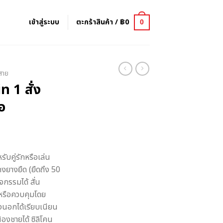
เข้าสู่ระบบ
ตะกร้าสินค้า /
฿
0
0
สาย
n 1 สั่ง
อ
ce
nge:
ับคู่รักหรือเล่น
,990
งยางยืด (ยืดถึง 50
rough
จกรรมได้ สั่น
,999
หรือควบคุมโดย
างนอกได้เรียบเนียน
้องชายได้ ซิลิโคน