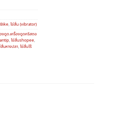
bBike
,
ไข่สั่น (vibrator)
ื่องดูด.เครื่องดูดคริสตอ
pantip
,
ไข่สั่นshopee
,
ข่สั่นหางปลา
,
ไข่สั่นไร้