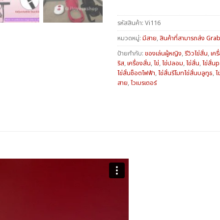
รหัสสินค้า:
Vi116
หมวดหมู่:
มีสาย
,
สินค้าที่สามารถส่ง Gra
ป้ายกำกับ:
ของเล่นผู้หญิง
,
รีวิวไข่สั่น
,
เคร
ริส
,
เครื่องสั่น
,
ไข่
,
ไข่ปลอม
,
ไข่สั่น
,
ไข่สั่น
ไข่สั่นช็อตไฟฟ้า
,
ไข่สั่นรีโมทไข่สั่นบลูทูธ
,
ไ
สาย
,
ไวเบรเตอร์