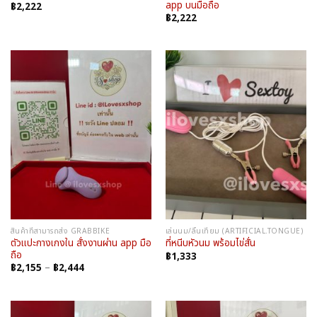
app บนมือถือ
฿
2,222
฿
2,222
สินค้าที่สามารถส่ง GRABBIKE
เล่นนม/ลิ้นเทียม (ARTIFICIAL.TONGUE)
ตัวแปะกางเกงใน สั่งงานผ่าน app มือ
ที่หนีบหัวนม พร้อมไข่สั่น
ถือ
฿
1,333
Price
฿
2,155
–
฿
2,444
range:
฿2,155
through
฿2,444