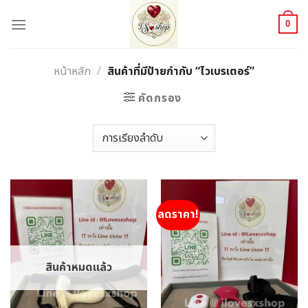
Skip
to
0
content
หน้าหลัก
/
สินค้าที่มีป้ายกำกับ “ไวเบรเตอร์”
คัดกรอง
ลดราคา!
สินค้าหมดแล้ว