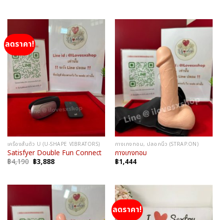
ลดราคา!
เครื่องสั่นตัว U (U-SHAPE VIBRATORS)
กางเกงทอม, ปลอกนิ้ว (STRAP.ON)
Satisfyer Double Fun Connect
กางเกงทอม
Original
Current
฿
4,190
฿
3,888
฿
1,444
price
price
was:
is:
฿4,190.
฿3,888.
ลดราคา!