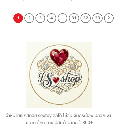
price
price
was:
is:
฿2,316.
฿1,999.
1
2
3
4
…
31
32
33
จำหน่ายเซ็กส์ทอย sextoy ดิลโด้ ไข่สั่น จิ๋มกระป๋อง ปลอกเพิ่ม
ขนาด ตุ๊กตายาง มีสินค้ามากกว่า 800+