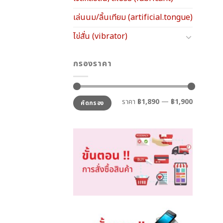
เล่นนม/ลิ้นเทียม (artificial.tongue)
ไข่สั่น (vibrator)
กรองราคา
ราคา
ราคา
ราคา
฿1,890
—
฿1,900
คัดกรอง
ต่ำ
สูงสุด
สุด