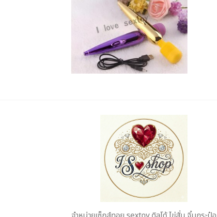
จำหน่ายเซ็กส์ทอย sextoy ดิลโด้ ไข่สั่น จิ๋มกระป๋อ