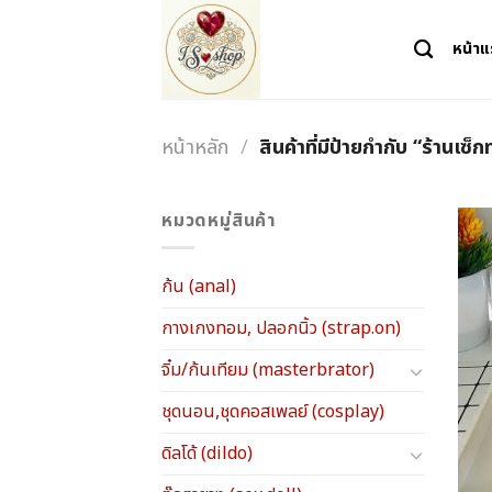
Skip
to
หน้า
content
หน้าหลัก
/
สินค้าที่มีป้ายกำกับ “ร้านเซ็
หมวดหมู่สินค้า
ก้น (anal)
กางเกงทอม, ปลอกนิ้ว (strap.on)
จิ๋ม/ก้นเทียม (masterbrator)
ชุดนอน,ชุดคอสเพลย์ (cosplay)
ดิลโด้ (dildo)