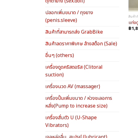
ตุ๊กตายาง (sex.doll)
ปลอกเพิ่มขนาด / ถุงยาง
สินค้
(penis.sleeve)
แท่งด
฿
1,
สินค้าที่สามารถส่ง GrabBike
สินค้าลดราคาพิเศษ ล้างสต็อก (Sale)
อื่นๆ (others)
เครื่องดูดคริสตอริส (Clitoral
suction)
เครื่องนวด AV (massager)
เครื่องปั้มเพิ่มขนาด / ห่วงชะลอการ
หลั่ง(Pump to increase size)
เครื่องสั่นตัว U (U-Shape
Vibrators)
เจลหล่อลื่น, สเปรย์ (lubricant)