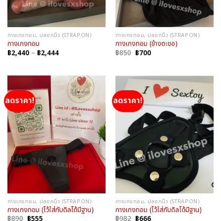
กางเกงทอม, ปลอกนิ้ว (STRAP.ON)
กางเกงทอม, ปลอกนิ้ว (STRAP.ON)
กางเกงทอม
กางเกงทอม (ข้างตะขอ)
Price
Original
Current
฿
2,440
–
฿
2,444
฿
850
฿
700
range:
price
price
฿2,440
was:
is:
through
฿850.
฿700.
฿2,444
ลดราคา!
ลดราคา!
กางเกงทอม, ปลอกนิ้ว (STRAP.ON)
กางเกงทอม, ปลอกนิ้ว (STRAP.ON)
กางเกงทอม (ไว้ใส่กับดิลโด้มีฐาน)
กางเกงทอม (ไว้ใส่กับดิลโด้มีฐาน)
Original
Current
Original
Current
฿
890
฿
555
฿
982
฿
666