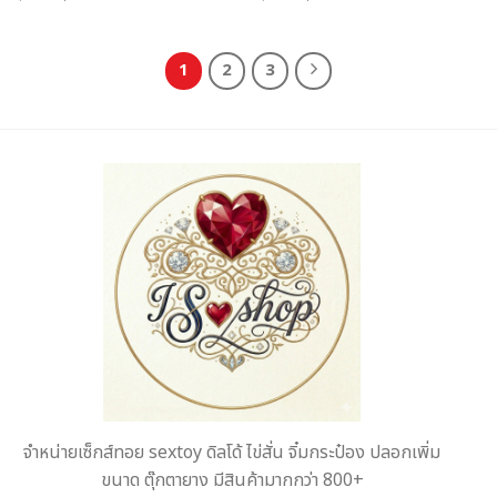
price
price
price
price
was:
is:
was:
is:
฿890.
฿555.
฿982.
฿666.
1
2
3
จำหน่ายเซ็กส์ทอย sextoy ดิลโด้ ไข่สั่น จิ๋มกระป๋อง ปลอกเพิ่ม
ขนาด ตุ๊กตายาง มีสินค้ามากกว่า 800+