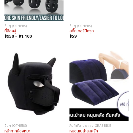
อื่นๆ (OTHERS)
อื่นๆ (OTHERS)
ที่ล็อคจู๋
สติ๊กเกอร์ปิดจุก
Price
฿
950
–
฿
1,100
฿
59
range:
฿950
through
฿1,100
อื่นๆ (OTHERS)
สินค้าที่สามารถส่ง GRABBIKE
หน้ากากน้องหมา
หมอนเปล่าลมคู่รัก