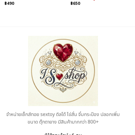
฿
490
฿
650
จำหน่ายเซ็กส์ทอย sextoy ดิลโด้ ไข่สั่น จิ๋มกระป๋อง ปลอกเพิ่ม
ขนาด ตุ๊กตายาง มีสินค้ามากกว่า 800+