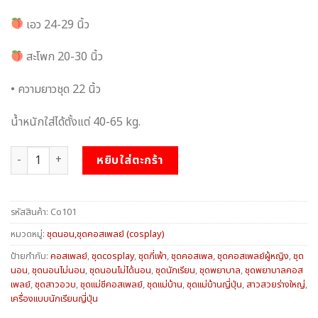
เอว 24-29 นิ้ว
สะโพก 20-30 นิ้ว
• ความยาวชุด 22 นิ้ว
น้ำหนักใส่ได้ตั้งแต่ 40-65 kg.
จำนวน ชุดเดรส เกาะอก ชิ้น
หยิบใส่ตะกร้า
รหัสสินค้า:
Co101
หมวดหมู่:
ชุดนอน,ชุดคอสเพลย์ (cosplay)
ป้ายกำกับ:
คอสเพลย์
,
ชุดcosplay
,
ชุดกี่เพ้า
,
ชุดคอสเพล
,
ชุดคอสเพลย์ผู้หญิง
,
ชุด
นอน
,
ชุดนอนไม่นอน
,
ชุดนอนไม่ได้นอน
,
ชุดนักเรียน
,
ชุดพยาบาล
,
ชุดพยาบาลคอส
เพลย์
,
ชุดสาวอวบ
,
ชุดแม่ชีคอสเพลย์
,
ชุดแม่บ้าน
,
ชุดแม่บ้านญี่ปุ่น
,
สาวสวยร่างใหญ่
,
เครื่องแบบนักเรียนญี่ปุ่น